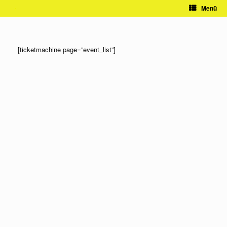
Zum
Menü
Inhalt
springen
[ticketmachine page=”event_list”]