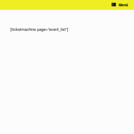
Zum
Menü
Inhalt
springen
[ticketmachine page=”event_list”]