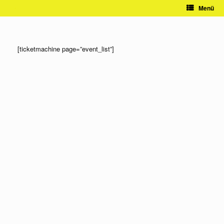
Zum
Menü
Inhalt
springen
[ticketmachine page=”event_list”]