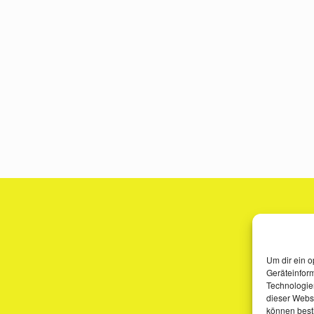
Um dir ein o
Geräteinfor
Technologien
dieser Websi
können best