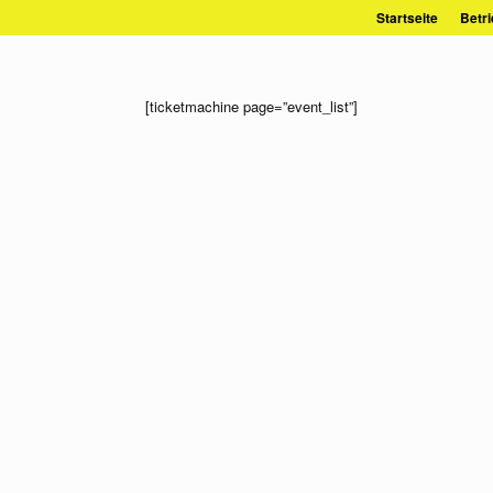
Zum
Startseite
Betri
Inhalt
springen
[ticketmachine page=”event_list”]