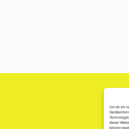
Um dir ein o
Geräteinfor
Technologien
dieser Websi
können best