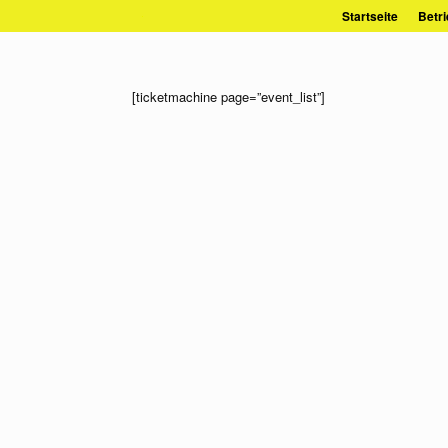
Zum
Startseite
Betri
Inhalt
springen
[ticketmachine page=”event_list”]