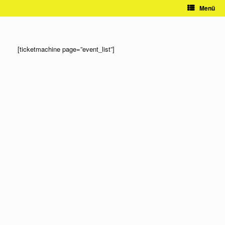
Zum
Menü
Inhalt
springen
[ticketmachine page=”event_list”]