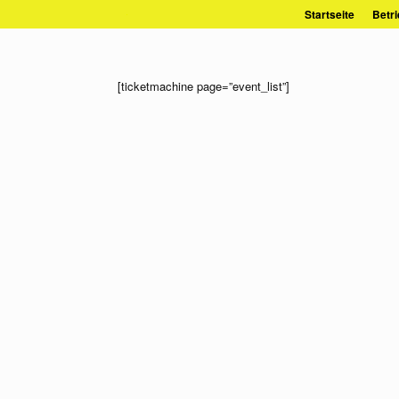
Zum
Startseite
Betri
Inhalt
springen
[ticketmachine page=”event_list”]