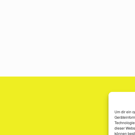
Um dir ein o
Geräteinfor
Technologien
dieser Websi
können best