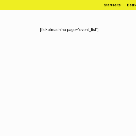
Zum
Startseite
Betri
Inhalt
springen
[ticketmachine page=”event_list”]