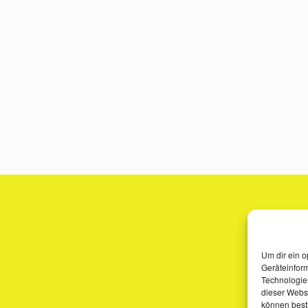
Um dir ein o
Geräteinfor
Technologien
dieser Websi
können best