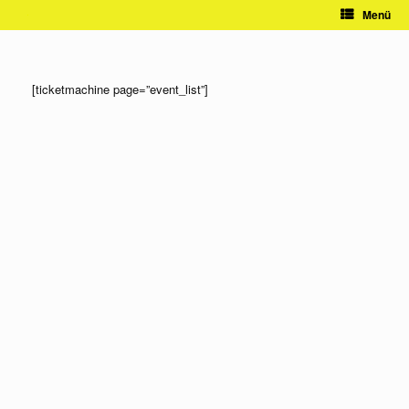
Zum
Menü
Inhalt
springen
[ticketmachine page=”event_list”]