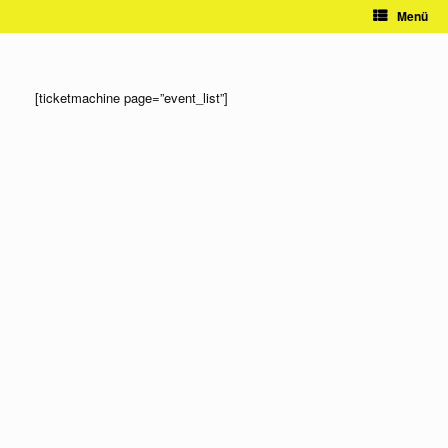
Zum
Menü
Inhalt
springen
[ticketmachine page=”event_list”]