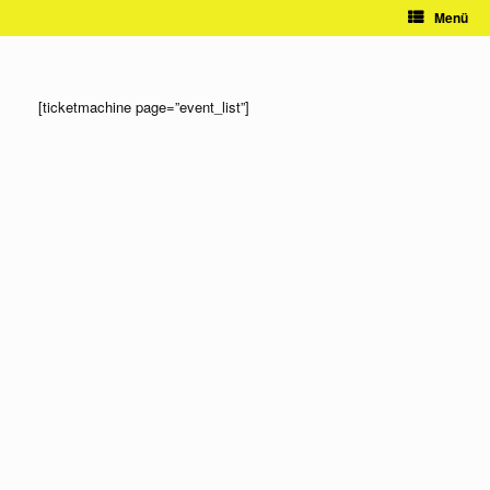
Zum
Menü
Inhalt
springen
[ticketmachine page=”event_list”]