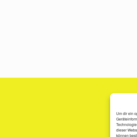
Um dir ein o
Geräteinfor
Technologien
dieser Websi
können best