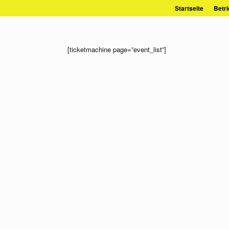
Zum
Startseite
Betri
Inhalt
springen
[ticketmachine page=”event_list”]