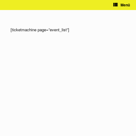
Zum
Menü
Inhalt
springen
[ticketmachine page=”event_list”]