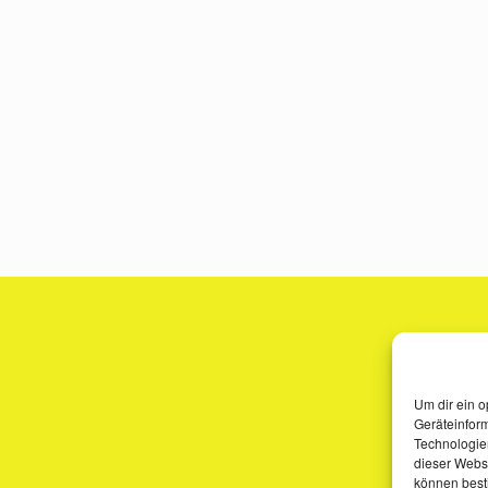
Um dir ein o
Geräteinfor
Technologien
dieser Websi
können best