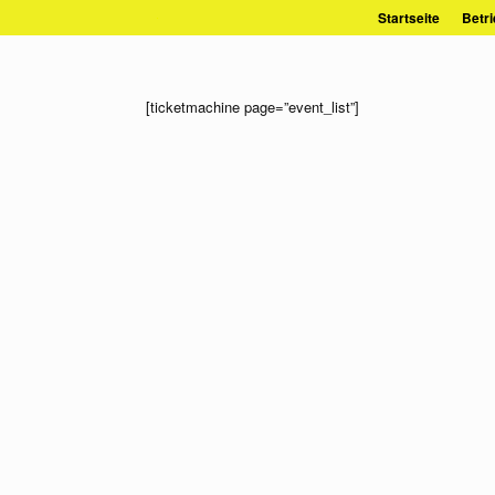
Zum
Startseite
Betri
Inhalt
springen
[ticketmachine page=”event_list”]