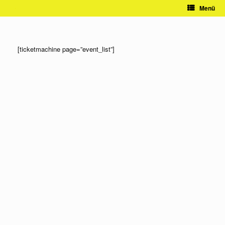
Zum
Menü
Inhalt
springen
[ticketmachine page=”event_list”]