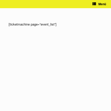
Zum
Menü
Inhalt
springen
[ticketmachine page=”event_list”]