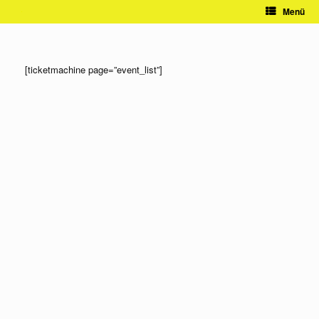
Zum
Menü
Inhalt
springen
[ticketmachine page=”event_list”]