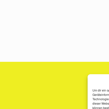
Um dir ein o
Geräteinfor
Technologien
dieser Websi
können best