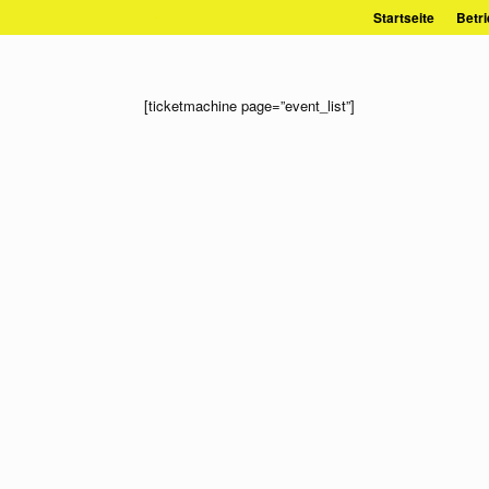
Zum
Startseite
Betri
Inhalt
springen
[ticketmachine page=”event_list”]