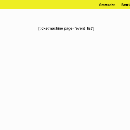
Zum
Startseite
Betri
Inhalt
springen
[ticketmachine page=”event_list”]