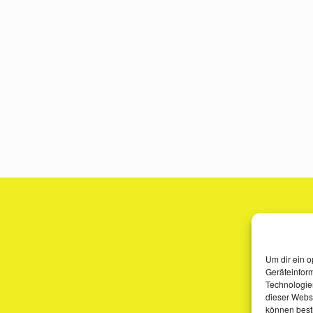
Um dir ein o
Geräteinfor
Technologien
dieser Websi
können best