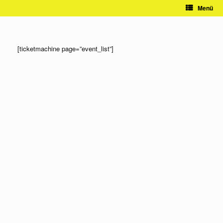
Zum
Menü
Inhalt
springen
[ticketmachine page=”event_list”]