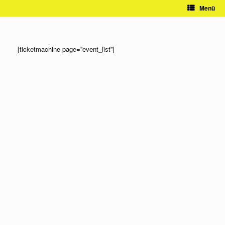
Zum
Menü
Inhalt
springen
[ticketmachine page=”event_list”]