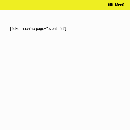
Zum
Menü
Inhalt
springen
[ticketmachine page=”event_list”]