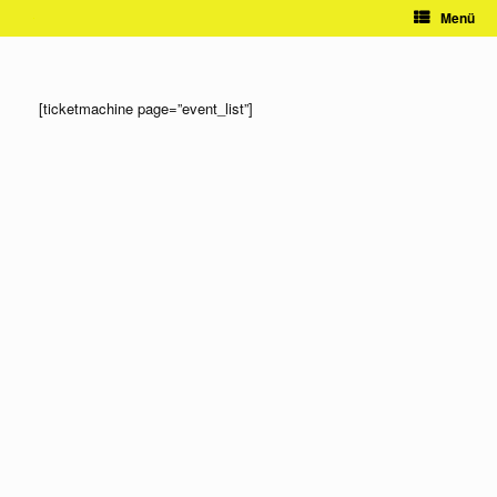
Zum
Menü
Inhalt
springen
[ticketmachine page=”event_list”]