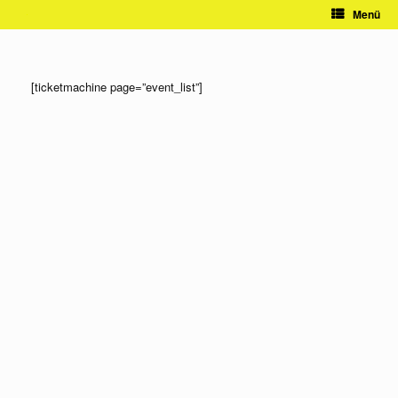
Zum
Menü
Inhalt
springen
[ticketmachine page=”event_list”]