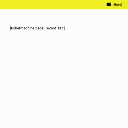
Zum
Menü
Inhalt
springen
[ticketmachine page=”event_list”]