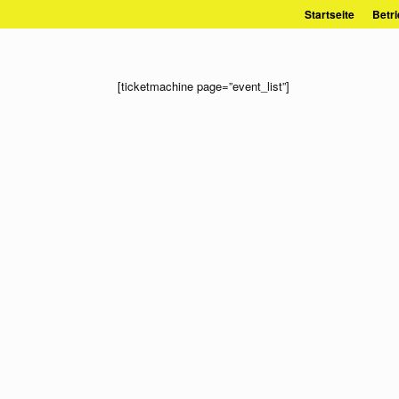
Zum
Startseite
Betri
Inhalt
springen
[ticketmachine page=”event_list”]