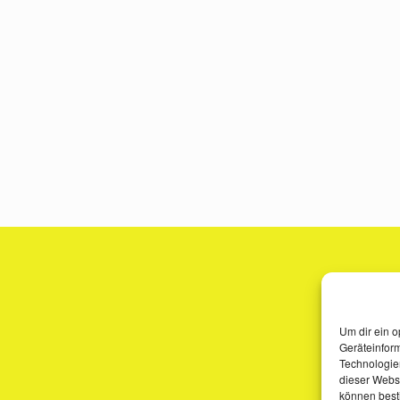
Um dir ein o
Geräteinfor
Technologien
dieser Websi
können best