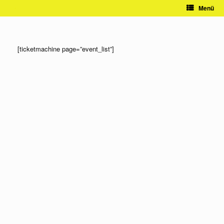
Zum
Menü
Inhalt
springen
[ticketmachine page=”event_list”]