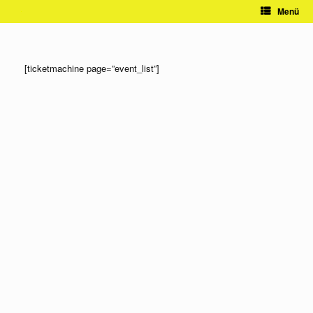
Zum
Menü
Inhalt
springen
[ticketmachine page=”event_list”]