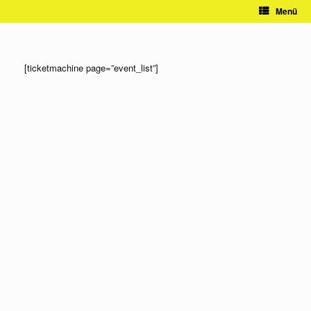
Zum
Menü
Inhalt
springen
[ticketmachine page=”event_list”]