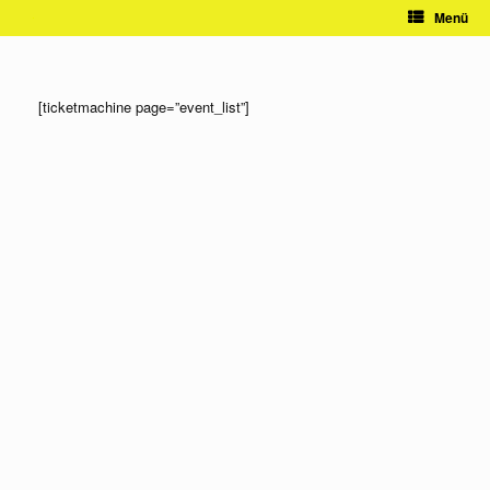
Zum
Menü
Inhalt
springen
[ticketmachine page=”event_list”]