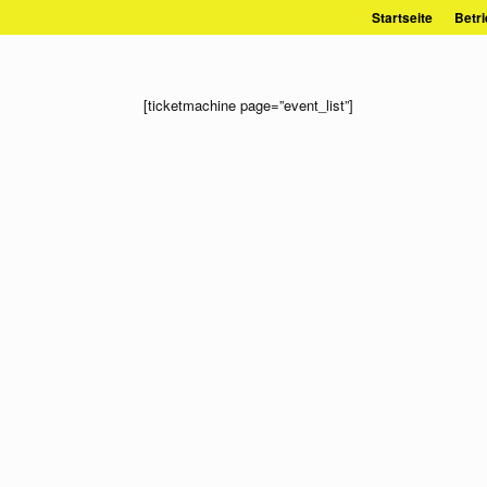
Zum
Startseite
Betri
Inhalt
springen
[ticketmachine page=”event_list”]