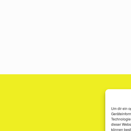
Um dir ein o
Geräteinfor
Technologien
dieser Websi
können best