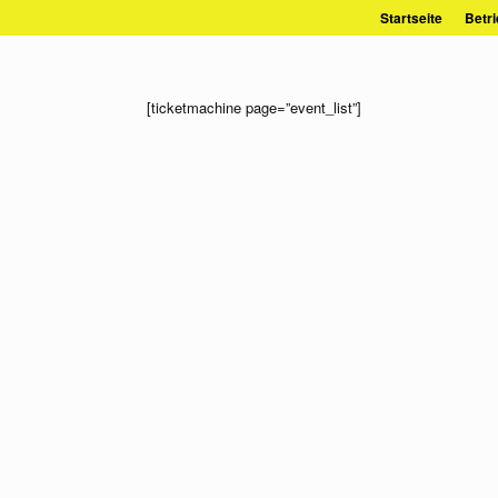
Zum
Startseite
Betri
Inhalt
springen
[ticketmachine page=”event_list”]