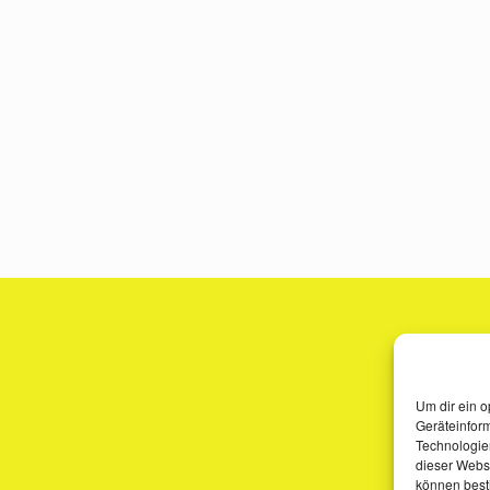
Um dir ein o
Geräteinfor
Technologien
dieser Websi
können best