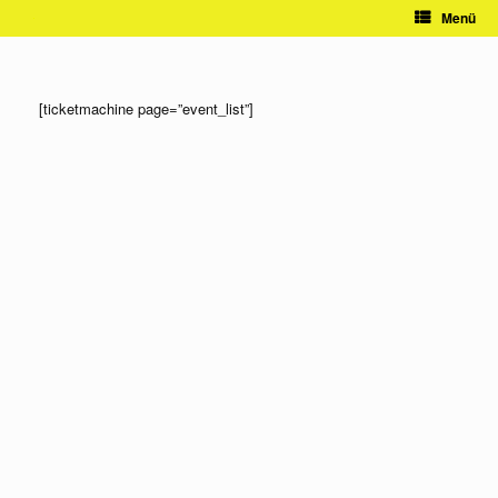
Zum
Menü
Inhalt
springen
[ticketmachine page=”event_list”]