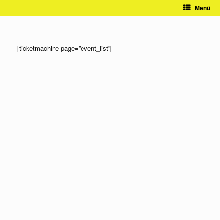
Zum
Menü
Inhalt
springen
[ticketmachine page=”event_list”]