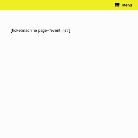
Zum
Menü
Inhalt
springen
[ticketmachine page=”event_list”]