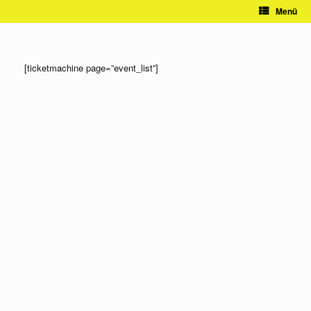
Zum
Menü
Inhalt
springen
[ticketmachine page=”event_list”]