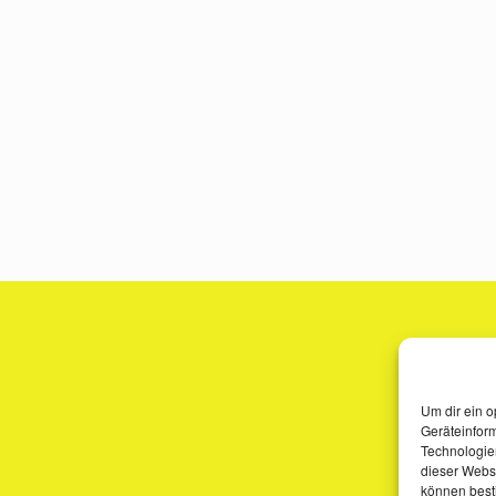
Um dir ein o
Geräteinfor
Technologien
dieser Websi
können best