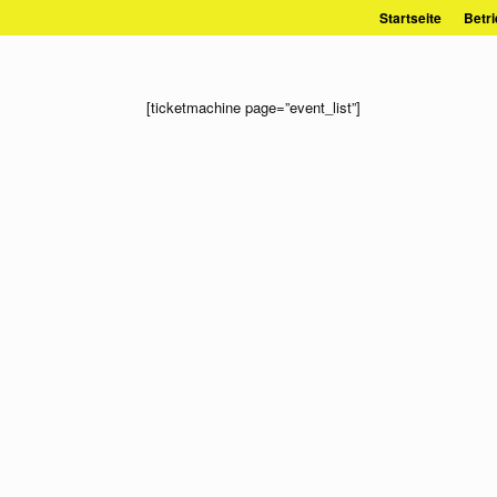
Zum
Startseite
Betri
Inhalt
springen
[ticketmachine page=”event_list”]