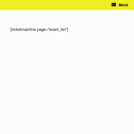
Zum
Menü
Inhalt
springen
[ticketmachine page=”event_list”]