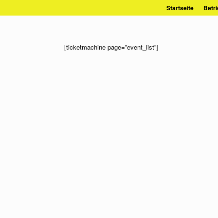
Zum
Startseite
Betri
Inhalt
springen
[ticketmachine page=”event_list”]