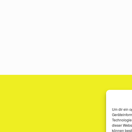
Um dir ein o
Geräteinfor
Technologien
dieser Websi
können best