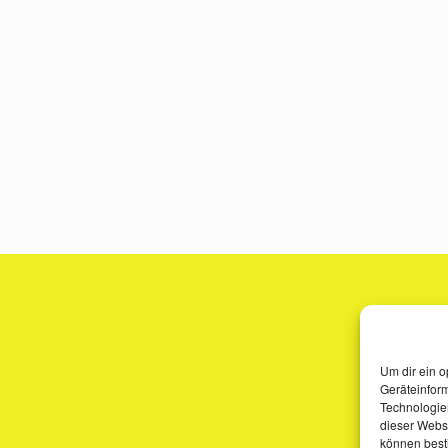
Um dir ein o
Geräteinfor
Technologien
dieser Websi
können best