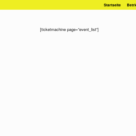
Zum
Startseite
Betri
Inhalt
springen
[ticketmachine page=”event_list”]