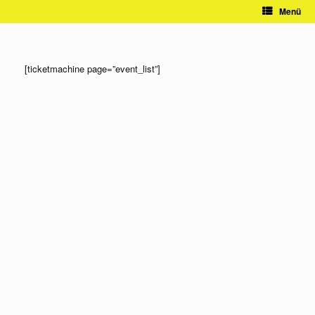
Zum
Menü
Inhalt
springen
[ticketmachine page=”event_list”]