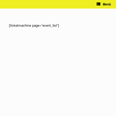
Zum
Menü
Inhalt
springen
[ticketmachine page=”event_list”]