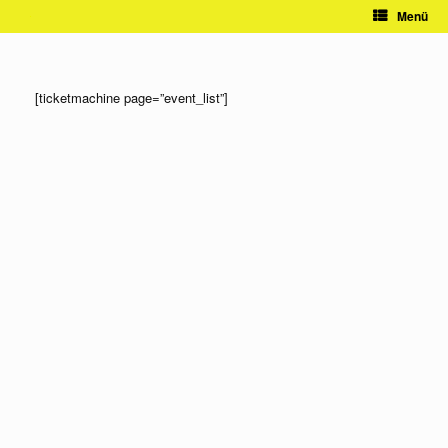
Zum
Menü
Inhalt
springen
[ticketmachine page=”event_list”]