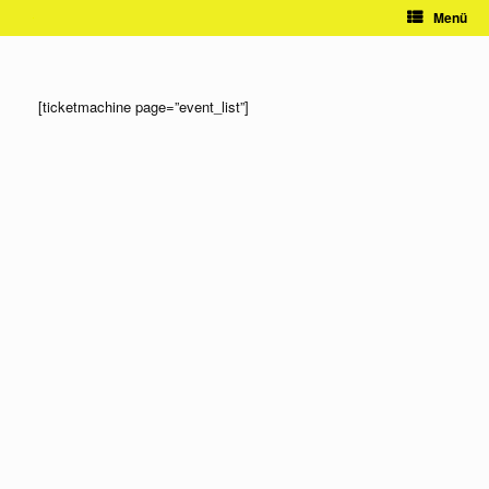
Zum
Menü
Inhalt
springen
[ticketmachine page=”event_list”]