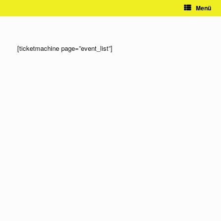
Zum
Menü
Inhalt
springen
[ticketmachine page=”event_list”]