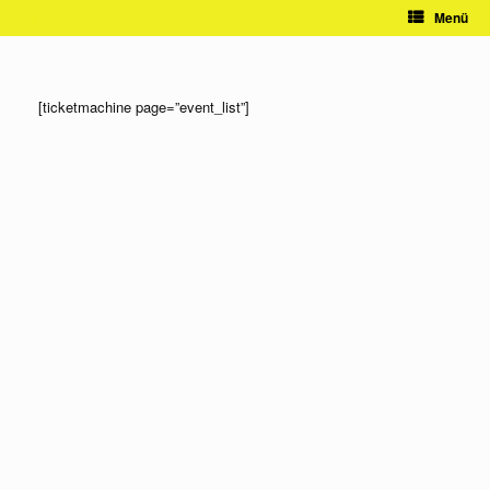
Zum
Menü
Inhalt
springen
[ticketmachine page=”event_list”]