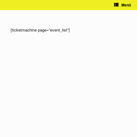
Zum
Menü
Inhalt
springen
[ticketmachine page=”event_list”]