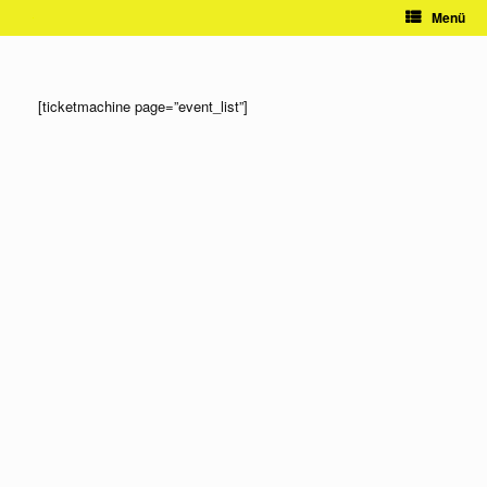
Zum
Menü
Inhalt
springen
[ticketmachine page=”event_list”]