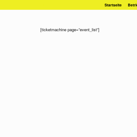
Zum
Startseite
Betri
Inhalt
springen
[ticketmachine page=”event_list”]