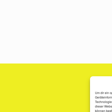
Um dir ein o
Geräteinfor
Technologien
dieser Websi
können best