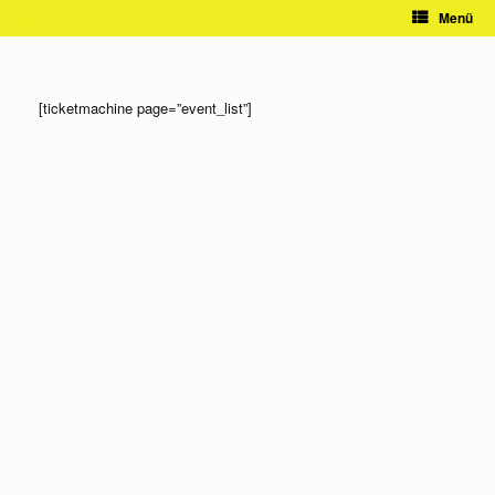
Zum
Menü
Inhalt
springen
[ticketmachine page=”event_list”]